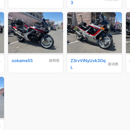
3
ookame55
Z3rvVINyUvk3Oq
県
静岡県
新潟県
L
県