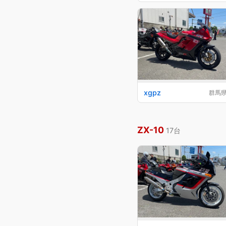
xgpz
群馬
ZX-10
17台