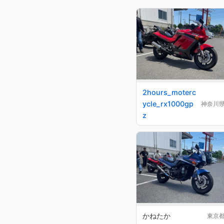
2hours_moterc
ycle_rx1000gp
神奈川
z
かねたか
東京