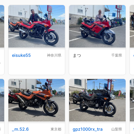
eisuke55
まつ
神奈川県
千葉県
県
_m.52.6
gpz1000rx_tra
都
東京都
山梨県