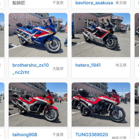
鯨師匠
bevitore_asakusa
県
千葉県
東京都
brothersho_zx10
hetero_1941
都
埼玉県
大阪府
_nc2rht
taihong908
TUNO3369020
県
千葉県
神奈川県