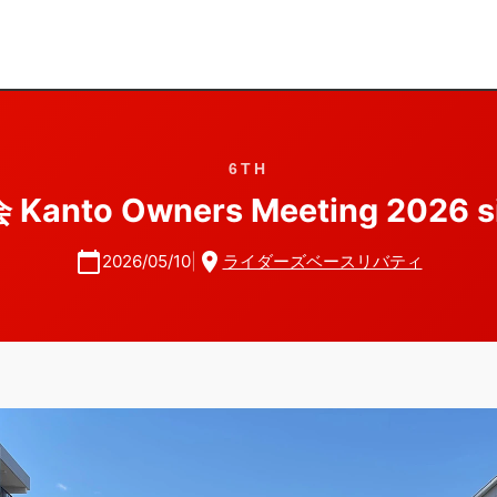
6TH
Kanto Owners Meeting 2026 s
calendar_today
location_on
2026/05/10
|
ライダーズベースリバティ