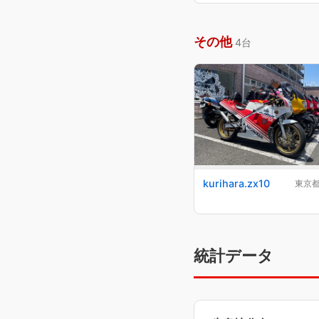
その他
4台
kurihara.zx10
東京
統計データ